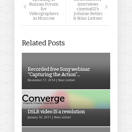
Russian Forum
interviews
for
cinema5D’s
Videographers
Johnnie Behiri
in Moscow
& Nino Leitner
Related Posts
Recorded free Sony webinar
“Capturing the Action”...
November 17, 2014 | Nino Leitner
DSLR video IS a revolution
January 16, 2011 | Nino Leitner