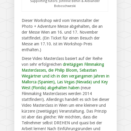
Supporting tutors: Johnnie Behiri & Alexander
Boboschweski
Dieser Workshop wird vom Veranstalter der
Photo + Adventure Messe abgehalten, die an
der Messe Wien am 16. und 17. November
stattfindet. (Ein Ticket für einen Besuch der
Messe am 17.10. ist im Workshop-Preis
enthalten.)
Diese Video Masterclass basiert auf der Reihe
von sehr erfolgreichen
dreitägigen Filmmaking
Masterclasses, die Philip Bloom, Sebastian
Wiegärtner und ich in den vergangenen Jahren in
Mallorca (Spanien), Las Vegas (Nevada) und Key
West (Florida) abgehalten haben
(neue
Filmmaking Masterclasses werden 2014
stattfinden!). Allerdings handelt es sich bei dieser
Video Masterclass in Wien um eine kleinere und
kürzere (zweitägige) Veranstaltung. Das Prinzip
ist aber das gleiche: Wir möchten, dass die
Teilnehmer selbst DREHEN und quasi bei der
Arbeit lernen! Nach Einführungsrunden und