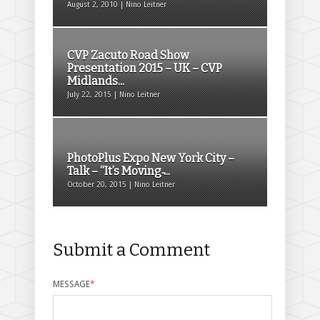
August 2, 2010 | Nino Leitner
CVP Zacuto Road Show
Presentation 2015 – UK – CVP
Midlands...
July 22, 2015 | Nino Leitner
PhotoPlus Expo New York City –
Talk – “It’s Moving ̵...
October 20, 2015 | Nino Leitner
Submit a Comment
MESSAGE
*