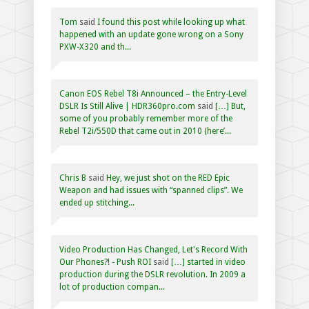
Tom
said
I found this post while looking up what
happened with an update gone wrong on a Sony
PXW-X320 and th...
Canon EOS Rebel T8i Announced – the Entry-Level
DSLR Is Still Alive | HDR360pro.com
said
[…] But,
some of you probably remember more of the
Rebel T2i/550D that came out in 2010 (here’...
Chris B
said
Hey, we just shot on the RED Epic
Weapon and had issues with “spanned clips”. We
ended up stitching...
Video Production Has Changed, Let's Record With
Our Phones?! - Push ROI
said
[…] started in video
production during the DSLR revolution. In 2009 a
lot of production compan...